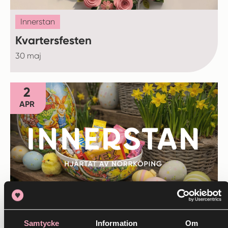
Innerstan
Kvartersfesten
30 maj
2
APR
Innerstan
Påsk i Innerstan
Samtycke
Information
Om
2 april
- 7 april