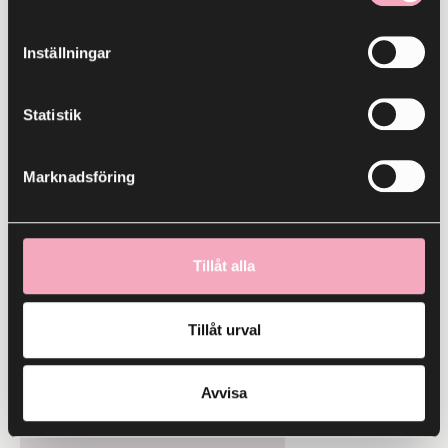
25
APR
Inställningar
Statistik
Marknadsföring
Innerstan
Trevligare helg
Tillåt alla
25 april
Tillåt urval
30
MAJ
Avvisa