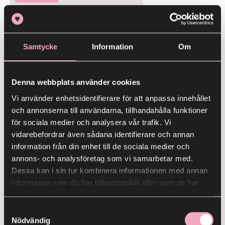
Sommarhäftet 2026
30 maj
- 31 juli
Samtycke
Information
Om
28
MAJ
Denna webbplats använder cookies
Vi använder enhetsidentifierare för att anpassa innehållet
och annonserna till användarna, tillhandahålla funktioner
för sociala medier och analysera vår trafik. Vi
vidarebefordrar även sådana identifierare och annan
information från din enhet till de sociala medier och
annons- och analysföretag som vi samarbetar med.
Lindens övre plan
Dessa kan i sin tur kombinera informationen med annan
Beyond Retro
information som du har tillhandahållit eller som de har
samlat in när du har använt deras tjänster.
28 maj
- 31 maj
Samtyckesval
Nödvändig