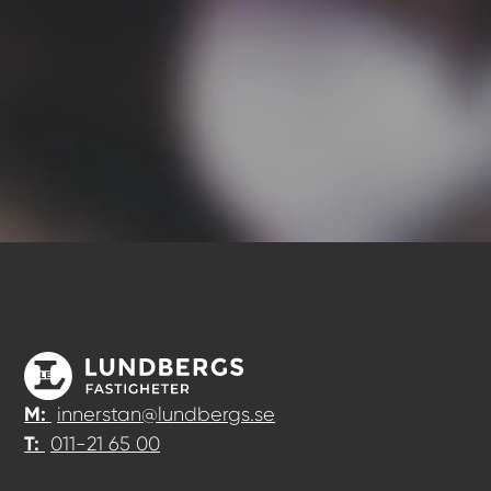
M:
innerstan@lundbergs.se
T:
011-21 65 00