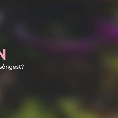
N
tsångest?