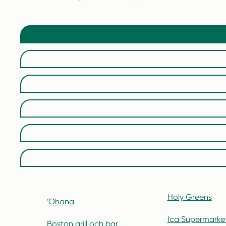
Holy Greens
’Ohana
Ica Supermarke
Boston grill och bar