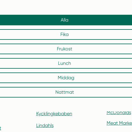
Alla
Fika
Frukost
Lunch
Middag
Nattmat
McDonalds
Kycklingkebaben
Meat Marke
Lindahls
t