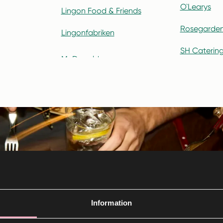
O`Learys
Lingon Food & Friends
Rosegarden
Lingonfabriken
SH Caterin
Information