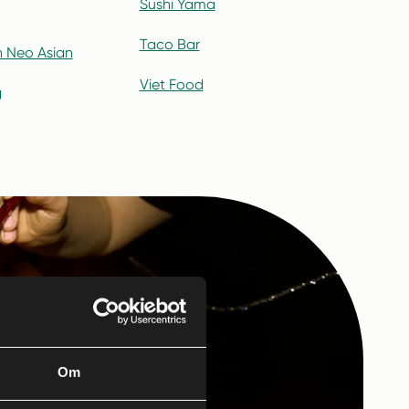
Sushi Yama
Taco Bar
 Neo Asian
Viet Food
g
Om