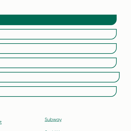
Subway
t