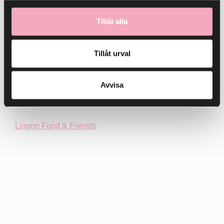
Tillåt alla
Istanbul Kebab
Sushi Yama
Tillåt urval
Kycklingkebaben
Taco Bar
Avvisa
Lindahls
Viet Food
Lingon Food & Friends