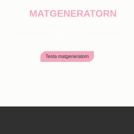
MATGENERATORN
Är du på jakt efter något gott att äta men har
beslutsångest?
Låt Matgeneratorn inspirera dig till ett härligt matställe.
Testa matgeneratorn