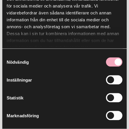
för sociala medier och analysera vår trafik. Vi
’Ohana
Lingonfabriken
vidarebefordrar även sådana identifierare och annan
information från din enhet till de sociala medier och
annons- och analysföretag som vi samarbetar med.
Boston grill och bar
McDonalds
Dessa kan i sin tur kombinera informationen med annan
information som du har tillhandahållit eller som de har
Brödernas Kafé
Meat Market
samlat in när du har använt deras tjänster.
Samtyckesval
Nödvändig
DELICIOUS CHICKEN
O`Learys
KEBAB
Inställningar
Rosegarden Neo
Holy Greens
Asian
Statistik
Ica Supermarket
SH Catering
Marknadsföring
Il Cibo
Subway