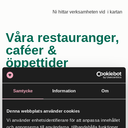
Ni hittar verksamheten vid
i kartan
Våra restauranger,
caféer &
öppettider
Alla
Fika
Samtycke
Information
Om
Frukost
Lunch
Denna webbplats använder cookies
Middag
Vi använder enhetsidentifierare för att anpassa innehållet
Nattmat
och annonserna till användarna, tillhandahålla funktioner