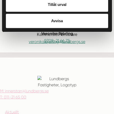
Tillåt urval
Caroline Nilsson
Kommersiell förvaltare
011-21 66 70
Avvisa
caroline.nilsson@lundbergs.se
Veronika Björling
Kommersiell förvaltare
0709-21 66 75
veronika.bjorling@lundbergs.se
M:
innerstan@lundbergs.se
T:
011-21 65 00
Aktuellt