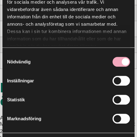
för sociala medier och analysera vår trafik. Vi
vidarebefordrar även sådana identifierare och annan
24/12 | Julafton
Stängt
information från din enhet till de sociala medier och
annons- och analysföretag som vi samarbetar med.
25/12 | Juldagen
Stängt
Dessa kan i sin tur kombinera informationen med annan
information som du har tillhandahållit eller som de har
26/12 | Annandag jul
10 – 17
samlat in när du har använt deras tjänster.
Samtyckesval
31/12 | Nyårsafton
10 – 15
Nödvändig
Inställningar
Parkeringshus
öppettider
Statistik
Ankaret
Marknadsföring
Mån – Fre 06:00 –
Lör – Sön 06:00 –
Plan A Öppet dygnet
22:00
20:00
runt