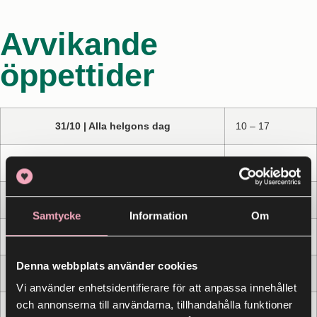
Avvikande
öppettider
31/10 | Alla helgons dag
10 – 17
27/11 | Black Friday
10 – 19
20/12 | Extra julöppet
11 – 18
Samtycke
Information
Om
21/12 | Extra julöppet
10 – 20
Denna webbplats använder cookies
22/12 | Extra julöppet
10 – 20
Vi använder enhetsidentifierare för att anpassa innehållet
och annonserna till användarna, tillhandahålla funktioner
23/12 | Julöppet
10 – 19