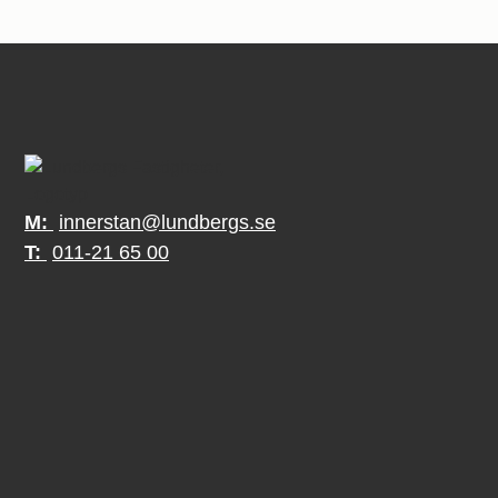
M:
innerstan@lundbergs.se
T:
011-21 65 00