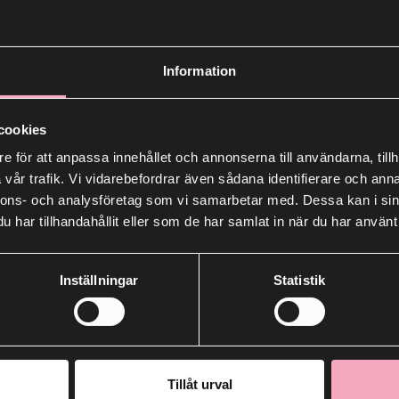
Den
27–29 mars
flyttar
Trollty
Trolltyg är den mysiga klädes
Information
stora och små garderober. Här
Point
och mycket mer.
cookies
Perfekt timing för att unna sig nå
e för att anpassa innehållet och annonserna till användarna, tillh
Välkommen förbi, botanisera oc
vår trafik. Vi vidarebefordrar även sådana identifierare och anna
Vi ses!
nnons- och analysföretag som vi samarbetar med. Dessa kan i sin
har tillhandahållit eller som de har samlat in när du har använt 
Inställningar
Statistik
28
Tillåt urval