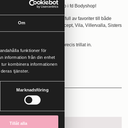
g
in hos oss med en härlig
pop up i fd Bodyshop
!
butiken från
Söderköping
som är full av favoriter till både
Om
 hittar du bland annat
Soya Concept, Vila, Villervalla, Sisters
got nytt (eller flera) när lönen precis trillat in.
andahålla funktioner för
h hitta dina nya favoriter!
n information från din enhet
 tur kombinera informationen
deras tjänster.
Marknadsföring
25
Tillåt alla