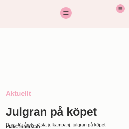
Aktuellt
Julgran på köpet
Dags för årets bästa julkampanj, julgran på köpet!
Plats: Innerstan