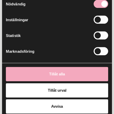
Nödvändig
25
Inställningar
APR
Statistik
Marknadsföring
Innerstan
Tillåt alla
Trevligare helg
25 april
Tillåt urval
30
Avvisa
MAJ