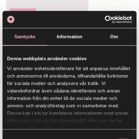
Innerstan
Sommarhäftet 2026
30 maj
- 31 juli
Samtycke
Information
Om
28
Denna webbplats använder cookies
MAJ
Vi använder enhetsidentifierare för att anpassa innehållet
och annonserna till användarna, tillhandahålla funktioner
för sociala medier och analysera vår trafik. Vi
vidarebefordrar även sådana identifierare och annan
information från din enhet till de sociala medier och
annons- och analysföretag som vi samarbetar med.
Dessa kan i sin tur kombinera informationen med annan
Lindens övre plan
information som du har tillhandahållit eller som de har
Beyond Retro
samlat in när du har använt deras tjänster.
Samtyckesval
28 maj
- 31 maj