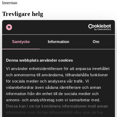
Innerstan
Trevligare helg
25 april
30
MAJ
Samtycke
Information
Om
Innerstan
Sommarhäftet 2026
Denna webbplats använder cookies
30 maj
Vi använder enhetsidentifierare för att anpassa innehållet
- 31 juli
och annonserna till användarna, tillhandahålla funktioner
28
för sociala medier och analysera vår trafik. Vi
MAJ
vidarebefordrar även sådana identifierare och annan
Lindens övre plan
information från din enhet till de sociala medier och
Beyond Retro
annons- och analysföretag som vi samarbetar med.
Dessa kan i sin tur kombinera informationen med annan
28 maj
information som du har tillhandahållit eller som de har
- 31 maj