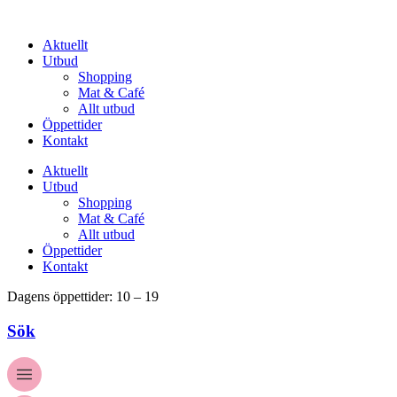
Hoppa
till
Aktuellt
innehåll
Utbud
Shopping
Mat & Café
Allt utbud
Öppettider
Kontakt
Aktuellt
Utbud
Shopping
Mat & Café
Allt utbud
Öppettider
Kontakt
Dagens öppettider: 10 – 19
Sök