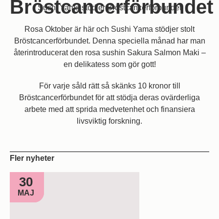
Bröstcancerförbundet
Sushi Yama stödjer Bröstcancerförbundet
Rosa Oktober är här och Sushi Yama stödjer stolt
Bröstcancerförbundet. Denna speciella månad har man
återintroducerat den rosa sushin Sakura Salmon Maki –
en delikatess som gör gott!
För varje såld rätt så skänks 10 kronor till
Bröstcancerförbundet för att stödja deras ovärderliga
arbete med att sprida medvetenhet och finansiera
livsviktig forskning.
Fler nyheter
30
MAJ