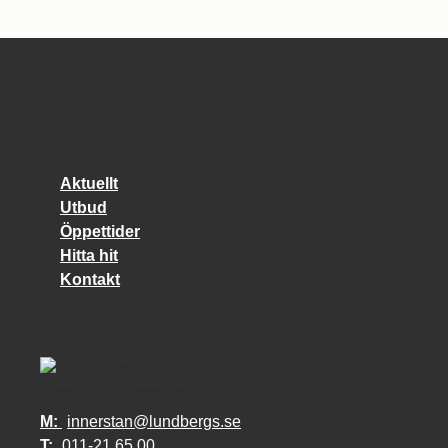
Aktuellt
Utbud
Öppettider
Hitta hit
Kontakt
M:
innerstan@lundbergs.se
T:
011-21 65 00