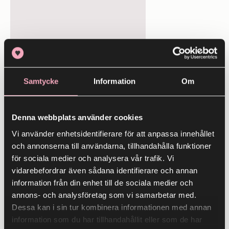
Innerstan
Sommarhäftet 2026
Samtycke
Information
Om
30 maj
- 31 juli
Denna webbplats använder cookies
28
Vi använder enhetsidentifierare för att anpassa innehållet
MAJ
och annonserna till användarna, tillhandahålla funktioner
för sociala medier och analysera vår trafik. Vi
vidarebefordrar även sådana identifierare och annan
information från din enhet till de sociala medier och
annons- och analysföretag som vi samarbetar med.
Dessa kan i sin tur kombinera informationen med annan
information som du har tillhandahållit eller som de har