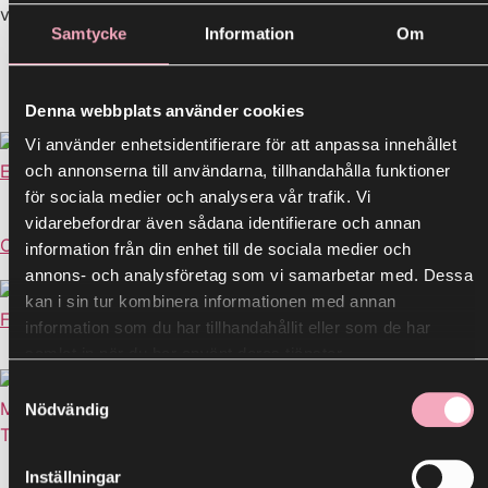
väntar på dig!
Samtycke
Information
Om
Denna webbplats använder cookies
Vi använder enhetsidentifierare för att anpassa innehållet
Escape House Norrköping
och annonserna till användarna, tillhandahålla funktioner
för sociala medier och analysera vår trafik. Vi
vidarebefordrar även sådana identifierare och annan
O`Learys
information från din enhet till de sociala medier och
annons- och analysföretag som vi samarbetar med. Dessa
kan i sin tur kombinera informationen med annan
Filmstaden
information som du har tillhandahållit eller som de har
samlat in när du har använt deras tjänster.
Samtyckesval
M:
innerstan@lundbergs.se
Nödvändig
T:
011-21 65 00
Aktuellt
Inställningar
Utbud