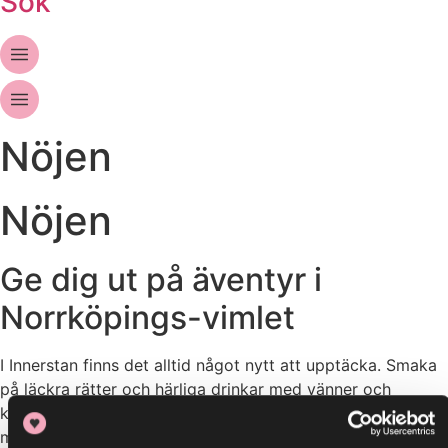
Sök
Nöjen
Nöjen
Ge dig ut på äventyr i
Norrköpings-vimlet
I Innerstan finns det alltid något nytt att upptäcka. Smaka
på läckra rätter och härliga drinkar med vänner och
kollegor i en vibrerande atmosfär. Eller varför inte lösa en
mystisk gåta tillsammans på Escape House? Innerstan