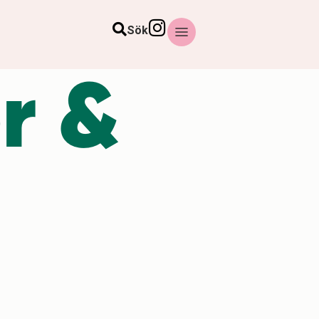
Sök
r &