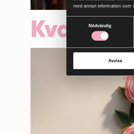
med annan information som du 
Kvarters
Samtyckesval
Nödvändig
Avvisa