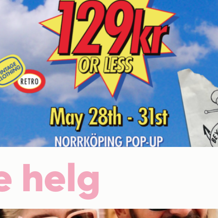
e helg